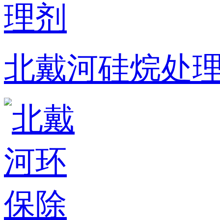
北戴河硅烷处