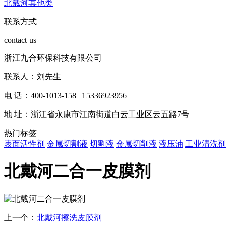
北戴河其他类
联系方式
contact us
浙江九合环保科技有限公司
联系人：刘先生
电 话：400-1013-158 | 15336923956
地 址：浙江省永康市江南街道白云工业区云五路7号
热门标签
表面活性剂
金属切割液
切割液
金属切削液
液压油
工业清洗剂
北戴河二合一皮膜剂
上一个：
北戴河擦洗皮膜剂