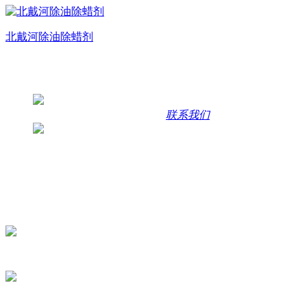
北戴河除油除蜡剂
联系方式
咨询热线
400-1013-158 | 15336923956
联系我们
联系地址
浙江省永康市江南街道白云工业区云五路7号
主营产品：表面活性剂、金属切削液、陶化剂、水性拉伸液、
咨询二维码