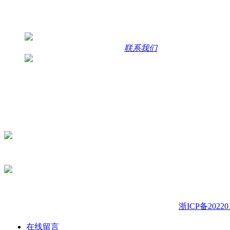
联系方式
咨询热线
400-1013-158 | 15336923956
联系我们
联系地址
浙江省永康市江南街道白云工业区云五路7号
主营产品：表面活性剂、金属切削液、陶化剂、水性拉伸液、
咨询二维码
版权所有：浙江九合环保科技有限公司
备案号：
浙ICP备20220
在线留言